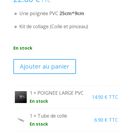
TTC
🔹 Une poignée PVC
25cm*9cm
🔹 Kit de collage (Colle et pinceau)
En stock
quantité
Ajouter au panier
de
KIT
POIGNEE
1 × POIGNEE LARGE PVC
LARGE
14.90
€
TTC
En stock
PVC
1 × Tube de colle
6.90
€
TTC
En stock