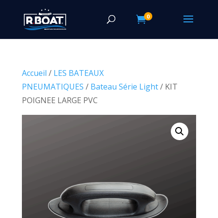
0

Accueil
/
LES BATEAUX
PNEUMATIQUES
/
Bateau Série Light
/ KIT
POIGNEE LARGE PVC