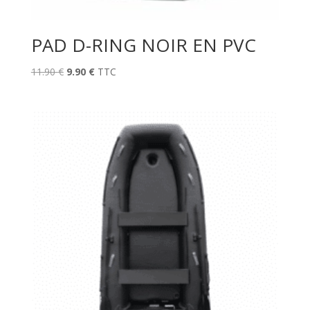
PAD D-RING NOIR EN PVC
Le
Le
11.90
€
9.90
€
TTC
prix
prix
initial
actuel
était :
est :
11.90 €.
9.90 €.