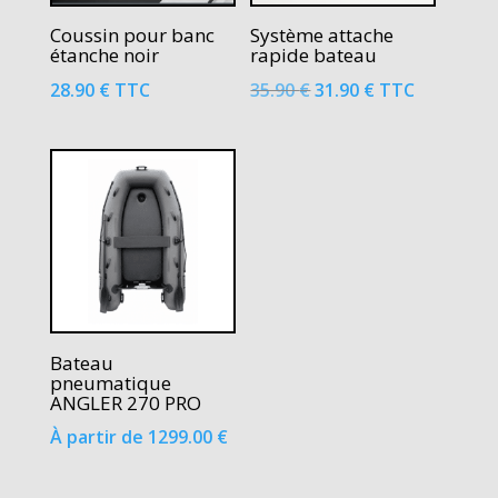
Coussin pour banc
Système attache
étanche noir
rapide bateau
Le
Le
28.90
€
TTC
35.90
€
31.90
€
TTC
prix
prix
initial
actuel
était :
est :
35.90 €.
31.90 €.
Bateau
pneumatique
ANGLER 270 PRO
À partir de
1299.00
€