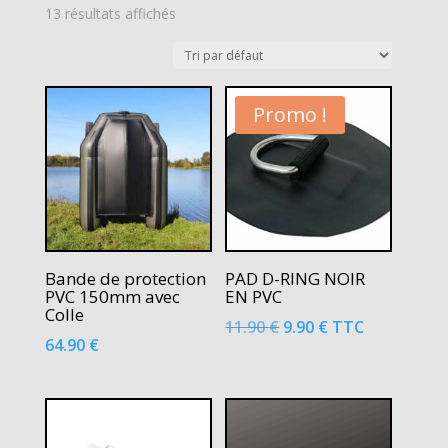
13 résultats affichés
Promo !
Bande de protection
PAD D-RING NOIR
PVC 150mm avec
EN PVC
Colle
Le
Le
11.90
€
9.90
€
TTC
64.90
€
prix
prix
initial
actuel
était :
est :
11.90 €.
9.90 €.