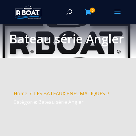
0

Bateau série Angler
Home
LES BATEAUX PNEUMATIQUES
Catégorie: Bateau série Angler