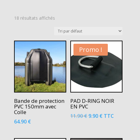
18 résultats affichés
Promo !
Bande de protection
PAD D-RING NOIR
PVC 150mm avec
EN PVC
Colle
Le
Le
11.90
€
9.90
€
TTC
64.90
€
prix
prix
initial
actuel