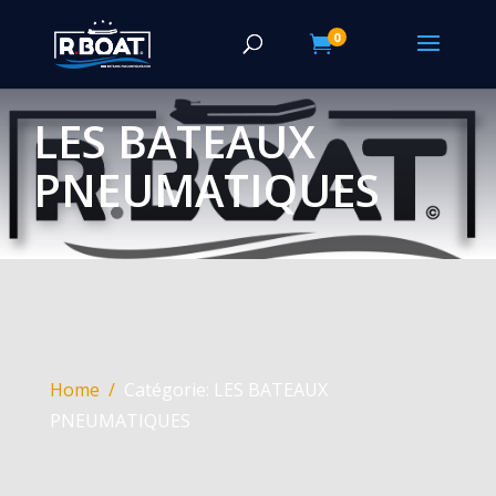
0

LES BATEAUX
PNEUMATIQUES
Home
Catégorie: LES BATEAUX
PNEUMATIQUES