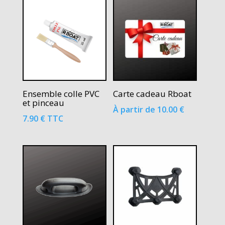
était :
est :
11.90 €.
9.90 €.
Ensemble colle PVC
Carte cadeau Rboat
et pinceau
À partir de
10.00
€
7.90
€
TTC