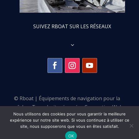
SUIVEZ RBOAT SUR LES RÉSEAUX
3
© Rboat | Équipements de navigation pour la
pêche •
Tous droits réservés •
Conception Web :
Nous utilisons des cookies pour vous garantir la meilleure
Pulse Communication
expérience sur notre site web. Si vous continuez à utiliser ce
site, nous supposerons que vous en êtes satisfait.
Besoin de conseils ?
✉️
👤
Contactez nos spécialistes
OK