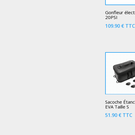
Gonfleur élect
20PSI
109.90
€
TT
Sacoche Étan
EVA Taille S
51.90
€
TTC