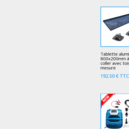
Tablette alum
800x200mm 
coller avec to
mesure
192.50
€
TT