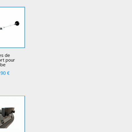
es de
rt pour
ube
.90
€