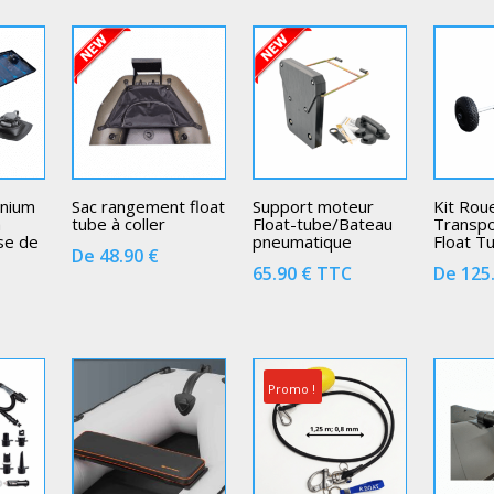
inium
Sac rangement float
Support moteur
Kit Rou
à
tube à coller
Float-tube/Bateau
Transpo
ise de
pneumatique
Float T
De
48.90
€
65.90
€
TTC
De
125
C
Promo !