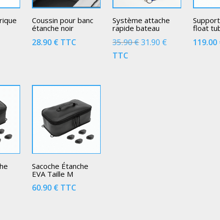
rique
Coussin pour banc
Système attache
Suppor
étanche noir
rapide bateau
float t
Le
Le
C
28.90
€
TTC
35.90
€
31.90
€
119.00
prix
prix
TTC
initial
actuel
était :
est :
35.90 €.
31.90 €.
che
Sacoche Étanche
EVA Taille M
60.90
€
TTC