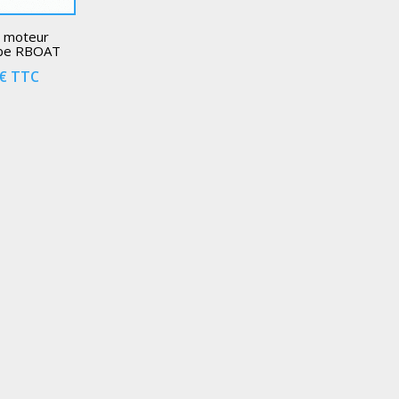
t moteur
ube RBOAT
€
TTC