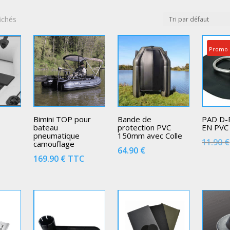
fichés
Promo 
Bimini TOP pour
Bande de
PAD D-
bateau
protection PVC
EN PVC
pneumatique
150mm avec Colle
11.90
€
camouflage
64.90
€
169.90
€
TTC