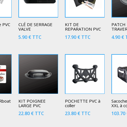
e PVC
CLÉ DE SERRAGE
KIT DE
PATCH
VALVE
REPARATION PVC
TRAVER
5.90
€
TTC
17.90
€
TTC
4.90
€
 Rboat
KIT POIGNEE
POCHETTE PVC à
Sacoche
LARGE PVC
coller
XXL à co
22.80
€
TTC
23.80
€
TTC
103.70