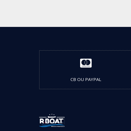

CB OU PAYPAL