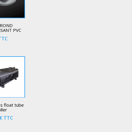
 ROND
SANT PVC
TTC
s float tube
ller
€
TTC