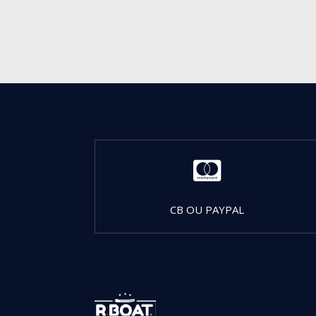

CB OU PAYPAL