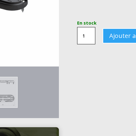
En stock
QUANTITÉ
Ajouter 
DE
RAIL
DE
FIXATION
150MM