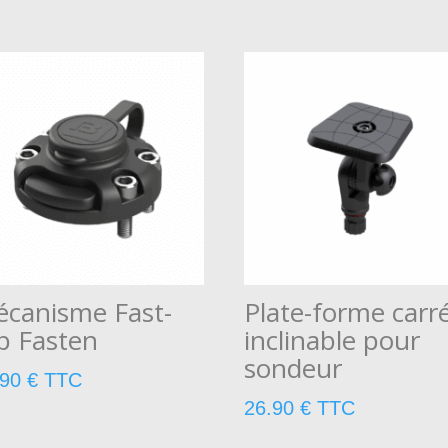
canisme Fast-
Plate-forme carr
ip Fasten
inclinable pour
sondeur
.90
€
TTC
26.90
€
TTC