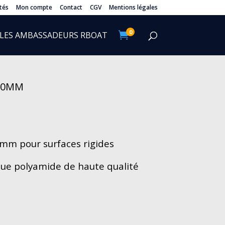
tés
Mon compte
Contact
CGV
Mentions légales
0
LES AMBASSADEURS RBOAT

150MM
0mm pour surfaces rigides
que polyamide de haute qualité