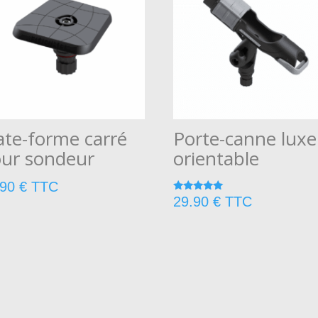
ate-forme carré
Porte-canne luxe
ur sondeur
orientable
.90
€
TTC
Note
29.90
€
TTC
5.00
sur 5