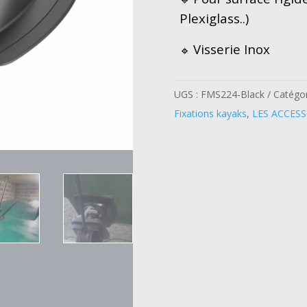
(110*110)
Plexiglass..)
BLACK
Visserie Inox
🔹
UGS :
FMS224-Black
Catégor
Fixations kayaks
,
LES ACCESS