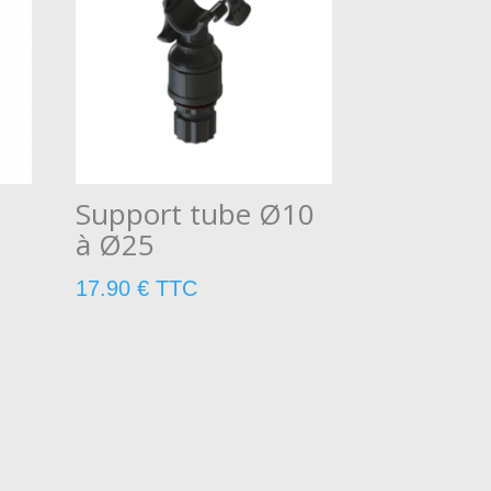
Support tube Ø10
à Ø25
17.90
€
TTC