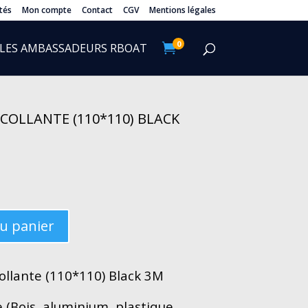
tés
Mon compte
Contact
CGV
Mentions légales
0
LES AMBASSADEURS RBOAT

OLLANTE (110*110) BLACK
au panier
ollante (110*110) Black 3M
e (Bois, aluminium, plastique,