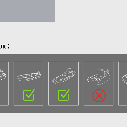
r :
Z
Z
Z
Q