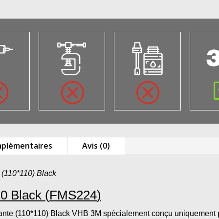
Q
Q
Q
mplémentaires
Avis (0)
 (110*110) Black
10 Black
(
FMS224
)
lante (110*110) Black VHB 3M spécialement conçu uniquement 