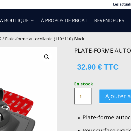
Les actuali
LA BOUTIQUE
À PROPOS DE RBOAT
REVENDEURS
S
/ Plate-forme autocollante (110*110) Black
PLATE-FORME AUTOC
32.90
€
TTC
En stock
QUANTITÉ
Ajouter 
DE
PLATE-
FORME
Plate-forme autoc
🔹
AUTOCOLLANTE
Pour surface rigid
🔹