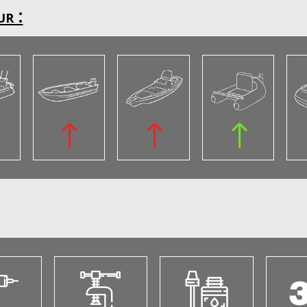
r :
!
!
!
!