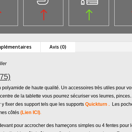
!
!
!
mplémentaires
Avis (0)
ler
375)
n polyamide de haute qualité. Un accessoires très utiles pour v
centre de la tablette vous pourrez sécuriser vos leurres, pince
r y fixer des support tels que les supports
Quickturn .
Les poche
mes côtés
(Lien ICI)
.
le devant pour accrocher des hameçons simples ou 4 fentes pour 