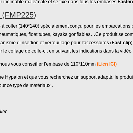
ur inclinable mâle/mâle et se fixe dans tous les embases
Fasten
0
(
FMP225
)
ip à coller (140*140) spécialement conçu pour les embarcations
pneumatiques, float tubes, kayaks gonflables…Ce produit se comp
anisme d'insertion et verrouillage pour l'accessoires (
Fast-clip
 le collage de celle-ci, en suivant les indications dans la vid
e, nous vous conseiller l'embase de 110*110mm
(Lien ICI)
 Hypalon et que vous recherchez un support adapté, le produi
ur ce type de matériaux..
ler