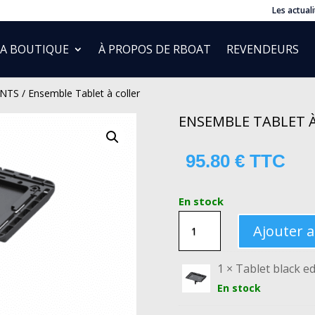
Les actuali
LA BOUTIQUE
À PROPOS DE RBOAT
REVENDEURS
NTS
/ Ensemble Tablet à coller
ENSEMBLE TABLET 
95.80
€
TTC
En stock
QUANTITÉ
Ajouter 
DE
ENSEMBLE
1 × Tablet black ed
TABLET
En stock
À