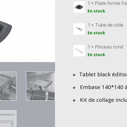
COLLER
1 × Plate-forme Fa
En stock
1 × Tube de colle
En stock
1 × Pinceau rond
En stock
Tablet black éditi
🔹
Embase 140*140 à 
🔹
Kit de collage incl
🔹