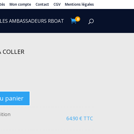
tés
Mon compte
Contact
CGV
Mentions légales
0
LES AMBASSADEURS RBOAT

À COLLER
au panier
ition
64.90
€
TTC