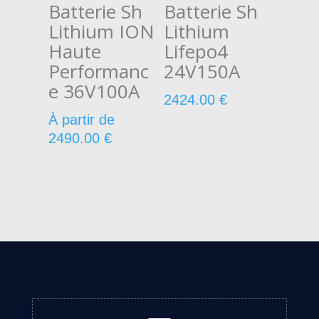
Batterie Sh
Batterie Sh
Lithium ION
Lithium
Haute
Lifepo4
Performanc
24V150A
e 36V100A
2424.00
€
À partir de
2490.00
€