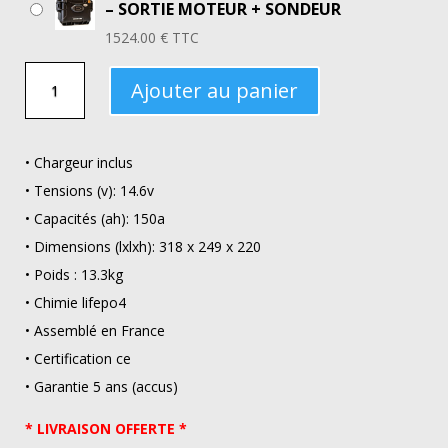
– SORTIE MOTEUR + SONDEUR
1524.00
€
TTC
QUANTITÉ
Ajouter au panier
DE
BATTERIE
SH
• Chargeur inclus
LITHIUM
• Tensions (v): 14.6v
LIFEPO4
• Capacités (ah): 150a
12V150A
• Dimensions (lxlxh): 318 x 249 x 220
• Poids : 13.3kg
• Chimie lifepo4
• Assemblé en France
• Certification ce
• Garantie 5 ans (accus)
* LIVRAISON OFFERTE *