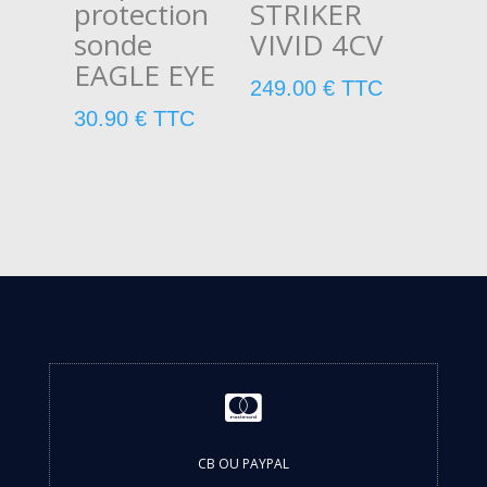
protection
STRIKER
sonde
VIVID 4CV
EAGLE EYE
249.00
€
TTC
30.90
€
TTC

CB OU PAYPAL