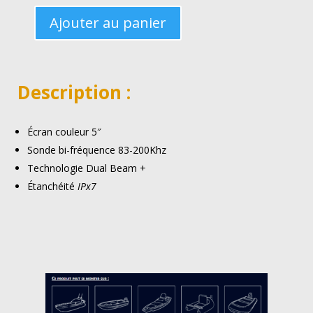
Ajouter au panier
QUANTITÉ
DE
SONDEUR
Description :
HELIX
5
G2
Écran couleur 5″
HD
Sonde bi-fréquence 83-200Khz
Technologie Dual Beam +
Étanchéité
IPx7