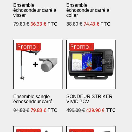
Ensemble
Ensemble
échosondeur carré à
échosondeur carré à
visser
coller
Le
Le
Le
Le
79.80
€
66.33
€
TTC
88.80
€
74.43
€
TTC
prix
prix
prix
prix
initial
actuel
initial
actuel
Promo !
Promo !
était :
est :
était :
est :
79.80 €.
66.33 €.
88.80 €.
74.43 €.
Ensemble sangle
SONDEUR STRIKER
échosondeur carré
VIVID 7CV
Le
Le
Le
Le
94.80
€
79.83
€
TTC
499.00
€
429.90
€
TTC
prix
prix
prix
prix
initial
actuel
initial
actuel