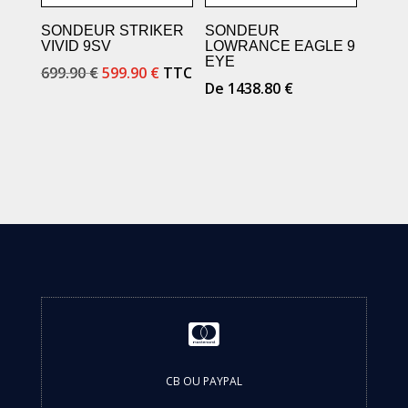
SONDEUR STRIKER
SONDEUR
VIVID 9SV
LOWRANCE EAGLE 9
EYE
Le
Le
699.90
€
599.90
€
TTC
De
1438.80
€
prix
prix
initial
actuel
était :
est :
699.90 €.
599.90 €.

CB OU PAYPAL