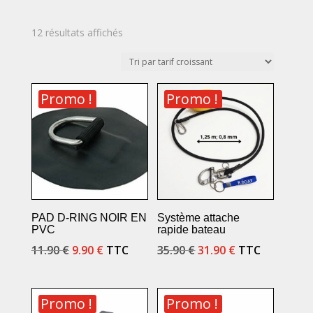
Trié
12 résultats affichés
par
prix
croissant
Promo !
Promo !
PAD D-RING NOIR EN
Système attache
PVC
rapide bateau
Le
Le
Le
Le
11.90
€
9.90
€
TTC
35.90
€
31.90
€
TTC
prix
prix
prix
prix
initial
actuel
initial
actuel
Promo !
Promo !
était :
est :
était :
est :