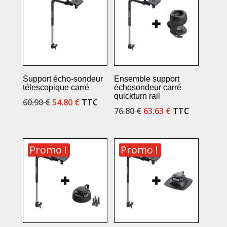
11.90 €.
9.90 €.
35.90 €.
31.90 €.
Support écho-sondeur
Ensemble support
télescopique carré
échosondeur carré
quickturn rail
Le
Le
60.90
€
54.80
€
TTC
Le
Le
76.80
€
63.63
€
TTC
prix
prix
prix
prix
initial
actuel
initial
actuel
était :
est :
Promo !
Promo !
était :
est :
60.90 €.
54.80 €.
76.80 €.
63.63 €.