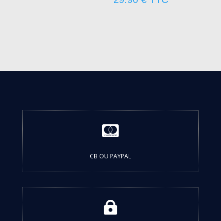

CB OU PAYPAL
