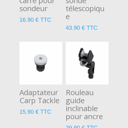
carré pour
sonde
sondeur
télescopiqu
e
16.90
€
TTC
43.90
€
TTC
Adaptateur
Rouleau
Carp Tackle
guide
inclinable
15.90
€
TTC
pour ancre
29.90
€
TTC