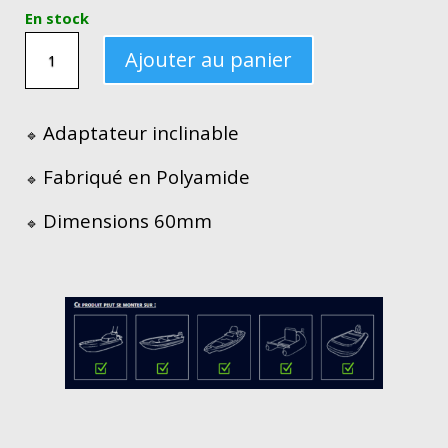
En stock
QUANTITÉ
Ajouter au panier
DE
RACCORDEMENT
AVEC
Adaptateur inclinable
🔹
MÉCANISME
Fabriqué en Polyamide
🔹
D'INCLINAISON
Dimensions 60mm
🔹