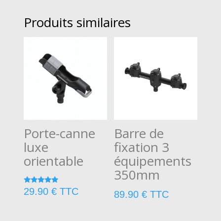
Produits similaires
Porte-canne
Barre de
luxe
fixation 3
orientable
équipements
350mm
Note
29.90
€
TTC
89.90
€
TTC
5.00
sur 5