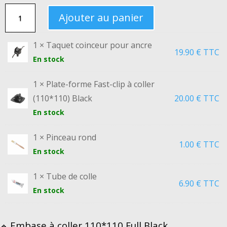
QUANTITÉ
Ajouter au panier
DE
ENSEMBLE
1 × Taquet coinceur pour ancre
19.90
€
TTC
TAQUET
En stock
COINCEUR
À
1 × Plate-forme Fast-clip à coller
COLLER
(110*110) Black
20.00
€
TTC
En stock
1 × Pinceau rond
1.00
€
TTC
En stock
1 × Tube de colle
6.90
€
TTC
En stock
Embase à coller 110*110 Full Black
🔹