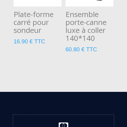
Plate-forme
Ensemble
carré pour
porte-canne
sondeur
luxe à coller
140*140
16.90
€
TTC
60.80
€
TTC
