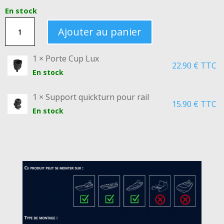
En stock
QUANTITÉ
Ajouter au panier
DE
ENSEMBLE
1 × Porte Cup Lux
22.90
€
TTC
PORTE
En stock
CUP
POUR
1 × Support quickturn pour rail
15.90
€
TTC
RAIL
En stock