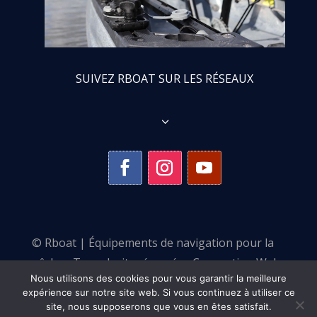
SUIVEZ RBOAT SUR LES RÉSEAUX
3
© Rboat | Équipements de navigation pour la
pêche •
Tous droits réservés •
Conception Web :
Nous utilisons des cookies pour vous garantir la meilleure
Pulse Communication
expérience sur notre site web. Si vous continuez à utiliser ce
site, nous supposerons que vous en êtes satisfait.
Besoin de conseils ?