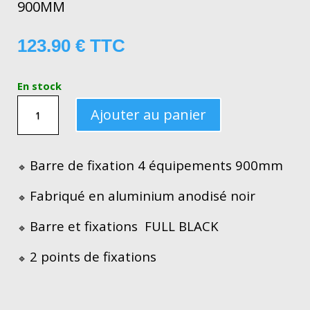
900MM
123.90
€
TTC
En stock
QUANTITÉ
Ajouter au panier
DE
BARRE
DE
Barre de fixation 4 équipements 900mm
🔹
FIXATION
Fabriqué en aluminium anodisé noir
🔹
4
ÉQUIPEMENTS
Barre et fixations FULL
BLACK
🔹
900MM
2 points de fixations
🔹